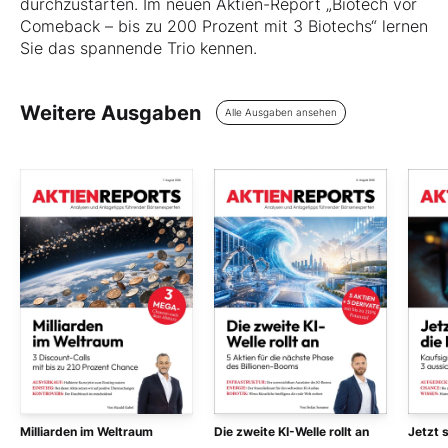
durchzustarten. Im neuen Aktien-Report „Biotech vor
Comeback – bis zu 200 Prozent mit 3 Biotechs“ lernen
Sie das spannende Trio kennen.
Weitere Ausgaben
Alle Ausgaben ansehen
Milliarden im Weltraum
Die zweite KI-Welle rollt an
Jetzt 