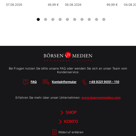
07.08.2026
49,99 €
06.08.2026
99,99 €
04.08.2
Bei Fragen nutzen Sie bitte unsere FAQ oder wenden Sie sich an unser Team vom
Kundenservice:
FAQ
Kontaktformular
+49 9221 9051 - 110
Erfahren Sie mehr über unser Unternehmen:
www.boersenmedien.com
SHOP
Aktien-Reports
HEBELTRADER
Merchandise
Börsenbriefe
Gutscheine
TradingDay
Newsletter
Magazine
Bücher
KONTO
Benachrichtigungen
Kontoinformationen
Passwort ändern
Abonnements
Abo kündigen
Rechnungen
Bibliothek
Widerruf erklären