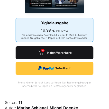
Digitalausgabe
49,99 €
inkl. MwSt.
Sie erhalten einen Download-Link per E-Mail. Außerdem
können Sie gekaufte E-Paper in Ihrem Konto downloaden.
In den Warenkorb
Sofortkauf
Preise können je nach Land variieren. Der Rechnungsbetrag ist
innerhalb von 14 Tagen ab Bestelleingang zu begleichen.
Seiten:
11
Autor:
Marion Schlegel, Michel Doepke