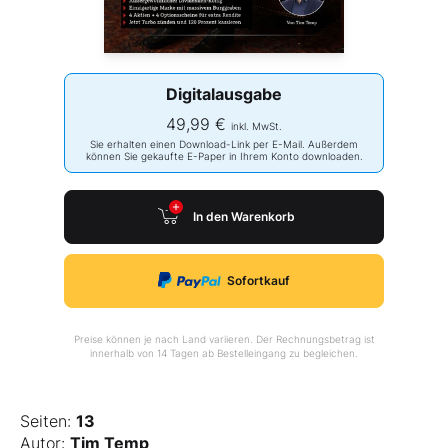
Digitalausgabe
49,99 €
inkl. MwSt.
Sie erhalten einen Download-Link per E-Mail. Außerdem
können Sie gekaufte E-Paper in Ihrem Konto downloaden.
In den Warenkorb
Sofortkauf
Preise können je nach Land variieren. Der Rechnungsbetrag ist
innerhalb von 14 Tagen ab Bestelleingang zu begleichen.
Seiten:
13
Autor:
Tim Temp