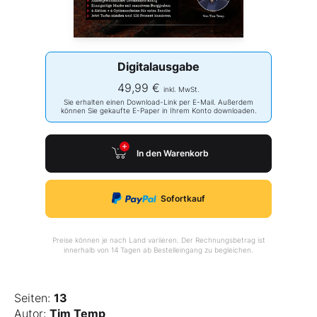
Digitalausgabe
49,99 €
inkl. MwSt.
Sie erhalten einen Download-Link per E-Mail. Außerdem
können Sie gekaufte E-Paper in Ihrem Konto downloaden.
In den Warenkorb
Sofortkauf
Preise können je nach Land variieren. Der Rechnungsbetrag ist
innerhalb von 14 Tagen ab Bestelleingang zu begleichen.
Seiten:
13
Autor:
Tim Temp