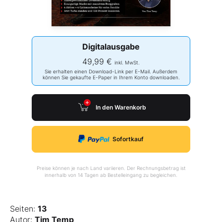
Digitalausgabe
49,99 €
inkl. MwSt.
Sie erhalten einen Download-Link per E-Mail. Außerdem
können Sie gekaufte E-Paper in Ihrem Konto downloaden.
In den Warenkorb
Sofortkauf
Preise können je nach Land variieren. Der Rechnungsbetrag ist
innerhalb von 14 Tagen ab Bestelleingang zu begleichen.
Seiten:
13
Autor:
Tim Temp