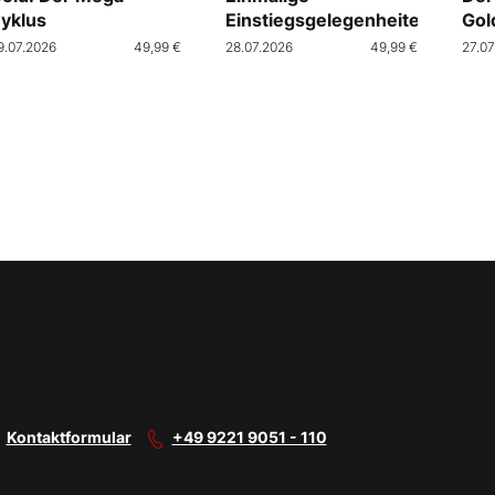
yklus
Einstiegsgelegenheiten
Gol
9.07.2026
49,99 €
28.07.2026
49,99 €
27.07
Kontaktformular
+49 9221 9051 - 110