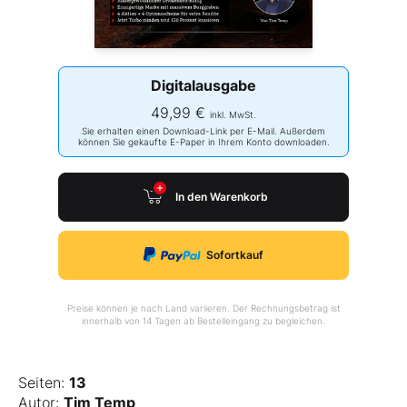
Digitalausgabe
49,99 €
inkl. MwSt.
Sie erhalten einen Download-Link per E-Mail. Außerdem
können Sie gekaufte E-Paper in Ihrem Konto downloaden.
In den Warenkorb
Sofortkauf
Preise können je nach Land variieren. Der Rechnungsbetrag ist
innerhalb von 14 Tagen ab Bestelleingang zu begleichen.
Seiten:
13
Autor:
Tim Temp