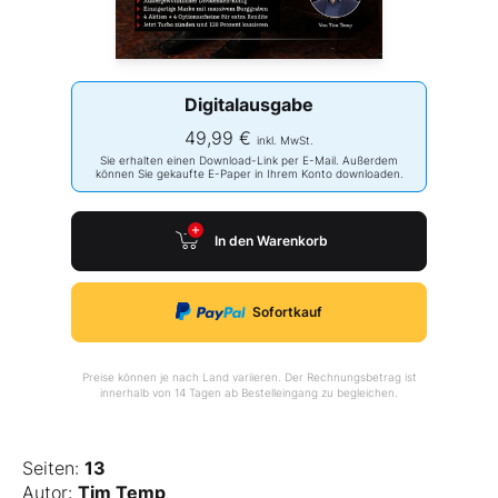
Digitalausgabe
49,99 €
inkl. MwSt.
Sie erhalten einen Download-Link per E-Mail. Außerdem
können Sie gekaufte E-Paper in Ihrem Konto downloaden.
In den Warenkorb
Sofortkauf
Preise können je nach Land variieren. Der Rechnungsbetrag ist
innerhalb von 14 Tagen ab Bestelleingang zu begleichen.
Seiten:
13
Autor:
Tim Temp