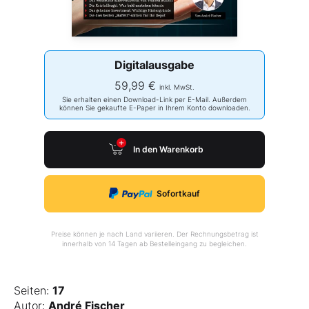
Digitalausgabe
59,99 €
inkl. MwSt.
Sie erhalten einen Download-Link per E-Mail. Außerdem
können Sie gekaufte E-Paper in Ihrem Konto downloaden.
In den Warenkorb
Sofortkauf
Preise können je nach Land variieren. Der Rechnungsbetrag ist
innerhalb von 14 Tagen ab Bestelleingang zu begleichen.
Seiten:
17
Autor:
André Fischer