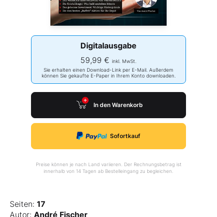
Digitalausgabe
59,99 €
inkl. MwSt.
Sie erhalten einen Download-Link per E-Mail. Außerdem
können Sie gekaufte E-Paper in Ihrem Konto downloaden.
In den Warenkorb
Sofortkauf
Preise können je nach Land variieren. Der Rechnungsbetrag ist
innerhalb von 14 Tagen ab Bestelleingang zu begleichen.
Seiten:
17
Autor:
André Fischer