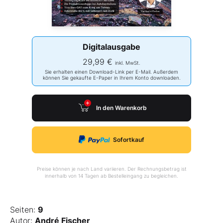
Digitalausgabe
29,99 €
inkl. MwSt.
Sie erhalten einen Download-Link per E-Mail. Außerdem
können Sie gekaufte E-Paper in Ihrem Konto downloaden.
In den Warenkorb
Sofortkauf
Preise können je nach Land variieren. Der Rechnungsbetrag ist
innerhalb von 14 Tagen ab Bestelleingang zu begleichen.
Seiten:
9
Autor:
André Fischer