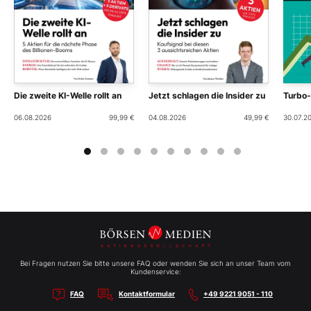
Die zweite KI-Welle rollt an
Jetzt schlagen die Insider zu
Turbo
06.08.2026
99,99 €
04.08.2026
49,99 €
30.07.2
Bei Fragen nutzen Sie bitte unsere FAQ oder wenden Sie sich an unser Team vom
Kundenservice:
FAQ
Kontaktformular
+49 9221 9051 - 110