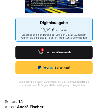
Digitalausgabe
29,99 €
inkl. MwSt.
Sie erhalten einen Download-Link per E-Mail. Außerdem
können Sie gekaufte E-Paper in Ihrem Konto downloaden.
In den Warenkorb
Sofortkauf
Preise können je nach Land variieren. Der Rechnungsbetrag ist
innerhalb von 14 Tagen ab Bestelleingang zu begleichen.
Seiten:
14
Autor:
André Fischer