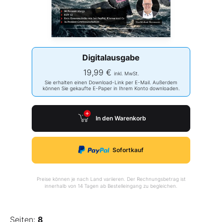
Digitalausgabe
19,99 €
inkl. MwSt.
Sie erhalten einen Download-Link per E-Mail. Außerdem
können Sie gekaufte E-Paper in Ihrem Konto downloaden.
In den Warenkorb
Sofortkauf
Preise können je nach Land variieren. Der Rechnungsbetrag ist
innerhalb von 14 Tagen ab Bestelleingang zu begleichen.
Seiten:
8