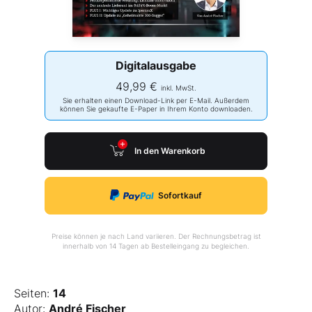
Digitalausgabe
49,99 €
inkl. MwSt.
Sie erhalten einen Download-Link per E-Mail. Außerdem
können Sie gekaufte E-Paper in Ihrem Konto downloaden.
In den Warenkorb
Sofortkauf
Preise können je nach Land variieren. Der Rechnungsbetrag ist
innerhalb von 14 Tagen ab Bestelleingang zu begleichen.
Seiten:
14
Autor:
André Fischer