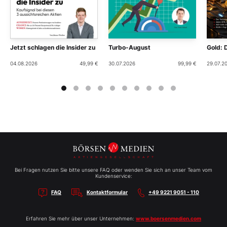
Jetzt schlagen die Insider zu
Turbo-August
Gold: 
04.08.2026
49,99 €
30.07.2026
99,99 €
29.07.2
Bei Fragen nutzen Sie bitte unsere FAQ oder wenden Sie sich an unser Team vom
Kundenservice:
FAQ
Kontaktformular
+49 9221 9051 - 110
Erfahren Sie mehr über unser Unternehmen:
www.boersenmedien.com