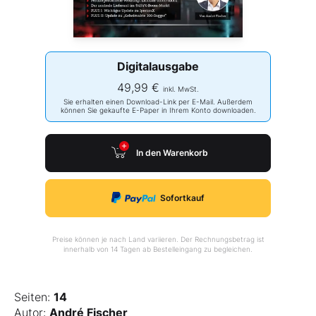
Digitalausgabe
49,99 €
inkl. MwSt.
Sie erhalten einen Download-Link per E-Mail. Außerdem
können Sie gekaufte E-Paper in Ihrem Konto downloaden.
In den Warenkorb
Sofortkauf
Preise können je nach Land variieren. Der Rechnungsbetrag ist
innerhalb von 14 Tagen ab Bestelleingang zu begleichen.
Seiten:
14
Autor:
André Fischer