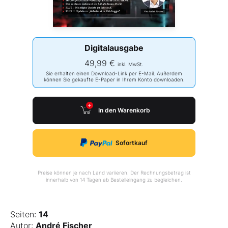
Digitalausgabe
49,99 €
inkl. MwSt.
Sie erhalten einen Download-Link per E-Mail. Außerdem
können Sie gekaufte E-Paper in Ihrem Konto downloaden.
In den Warenkorb
Sofortkauf
Preise können je nach Land variieren. Der Rechnungsbetrag ist
innerhalb von 14 Tagen ab Bestelleingang zu begleichen.
Seiten:
14
Autor:
André Fischer