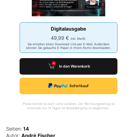
Digitalausgabe
49,99 €
inkl. MwSt.
Sie erhalten einen Download-Link per E-Mail. Außerdem
können Sie gekaufte E-Paper in Ihrem Konto downloaden.
In den Warenkorb
Sofortkauf
Preise können je nach Land variieren. Der Rechnungsbetrag ist
innerhalb von 14 Tagen ab Bestelleingang zu begleichen.
Seiten:
14
Autor:
André Fischer