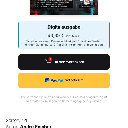
Digitalausgabe
49,99 €
inkl. MwSt.
Sie erhalten einen Download-Link per E-Mail. Außerdem
können Sie gekaufte E-Paper in Ihrem Konto downloaden.
In den Warenkorb
Sofortkauf
Preise können je nach Land variieren. Der Rechnungsbetrag ist
innerhalb von 14 Tagen ab Bestelleingang zu begleichen.
Seiten:
14
Autor:
André Fischer