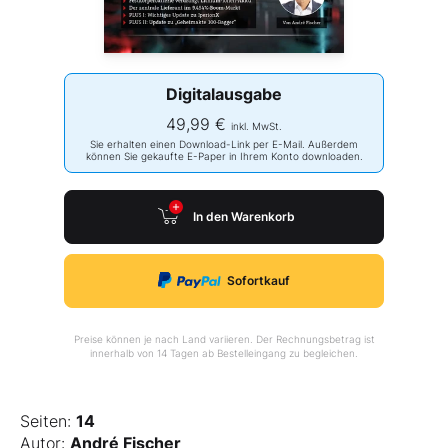
Digitalausgabe
49,99 €
inkl. MwSt.
Sie erhalten einen Download-Link per E-Mail. Außerdem
können Sie gekaufte E-Paper in Ihrem Konto downloaden.
In den Warenkorb
Sofortkauf
Preise können je nach Land variieren. Der Rechnungsbetrag ist
innerhalb von 14 Tagen ab Bestelleingang zu begleichen.
Seiten:
14
Autor:
André Fischer