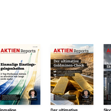
inmalige
Der ultimative
Sky