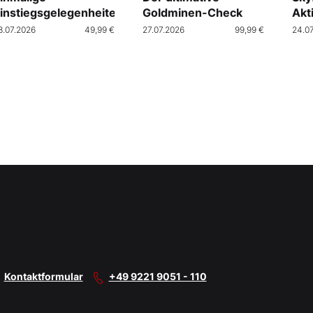
instiegsgelegenheiten
Goldminen-Check
Akt
Cra
8.07.2026
49,99 €
27.07.2026
99,99 €
24.0
Kontaktformular
+49 9221 9051 - 110