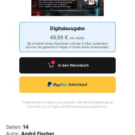
Digitalausgabe
49,99 €
inkl. MwSt.
Sie erhalten einen Download-Link per E-Mail. Außerdem
können Sie gekaufte E-Paper in Ihrem Konto downloaden.
In den Warenkorb
Sofortkauf
Preise können je nach Land variieren. Der Rechnungsbetrag ist
innerhalb von 14 Tagen ab Bestelleingang zu begleichen.
Seiten:
14
Autor:
André Fischer