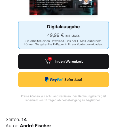
Digitalausgabe
49,99 €
inkl. MwSt.
Sie erhalten einen Download-Link per E-Mail. Außerdem
können Sie gekaufte E-Paper in Ihrem Konto downloaden.
In den Warenkorb
Sofortkauf
Preise können je nach Land variieren. Der Rechnungsbetrag ist
innerhalb von 14 Tagen ab Bestelleingang zu begleichen.
Seiten:
14
Autor:
André Fischer