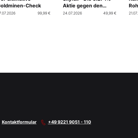
oldminen-Check
Aktie gegen den
Roh
Crash
7.07.2026
99,99 €
24.07.2026
49,99 €
21.07
Kontaktformular
+49 9221 9051 - 110