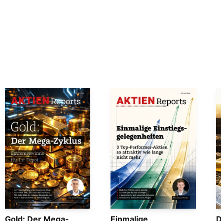
Gold: Der Mega-
Einmalige
D