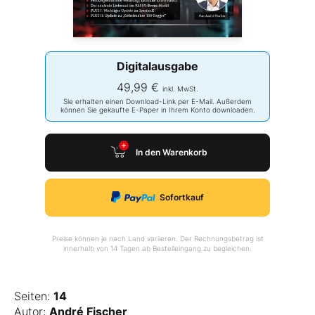
Digitalausgabe
49,99 €
inkl. MwSt.
Sie erhalten einen Download-Link per E-Mail. Außerdem
können Sie gekaufte E-Paper in Ihrem Konto downloaden.
In den Warenkorb
Sofortkauf
Preise können je nach Land variieren. Der Rechnungsbetrag ist
innerhalb von 14 Tagen ab Bestelleingang zu begleichen.
Seiten:
14
Autor:
André Fischer