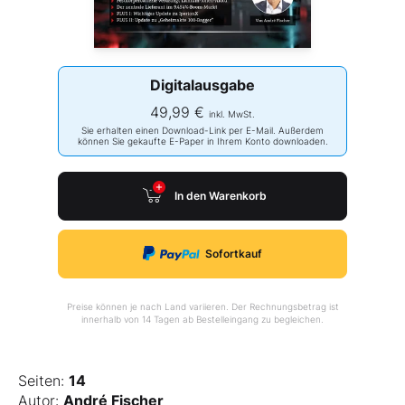
Digitalausgabe
49,99 €
inkl. MwSt.
Sie erhalten einen Download-Link per E-Mail. Außerdem
können Sie gekaufte E-Paper in Ihrem Konto downloaden.
In den Warenkorb
Sofortkauf
Preise können je nach Land variieren. Der Rechnungsbetrag ist
innerhalb von 14 Tagen ab Bestelleingang zu begleichen.
Seiten:
14
Autor:
André Fischer