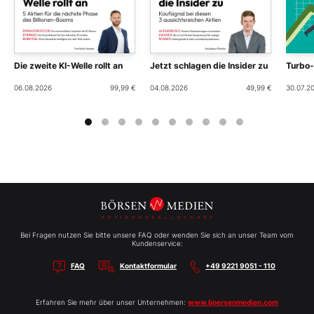
Die zweite KI-Welle rollt an
Jetzt schlagen die Insider zu
Turbo
06.08.2026
99,99 €
04.08.2026
49,99 €
30.07.2
Bei Fragen nutzen Sie bitte unsere FAQ oder wenden Sie sich an unser Team vom
Kundenservice:
FAQ
Kontaktformular
+49 9221 9051 - 110
Erfahren Sie mehr über unser Unternehmen:
www.boersenmedien.com