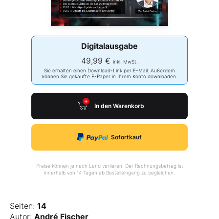
Digitalausgabe
49,99 €
inkl. MwSt.
Sie erhalten einen Download-Link per E-Mail. Außerdem
können Sie gekaufte E-Paper in Ihrem Konto downloaden.
In den Warenkorb
Sofortkauf
Preise können je nach Land variieren. Der Rechnungsbetrag ist
innerhalb von 14 Tagen ab Bestelleingang zu begleichen.
Seiten:
14
Autor:
André Fischer