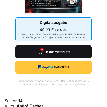
Digitalausgabe
49,99 €
inkl. MwSt.
Sie erhalten einen Download-Link per E-Mail. Außerdem
können Sie gekaufte E-Paper in Ihrem Konto downloaden.
In den Warenkorb
Sofortkauf
Preise können je nach Land variieren. Der Rechnungsbetrag ist
innerhalb von 14 Tagen ab Bestelleingang zu begleichen.
Seiten:
14
Autor:
André Fischer