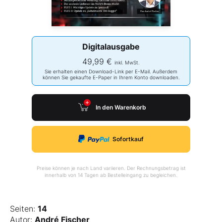
Digitalausgabe
49,99 €
inkl. MwSt.
Sie erhalten einen Download-Link per E-Mail. Außerdem
können Sie gekaufte E-Paper in Ihrem Konto downloaden.
In den Warenkorb
Sofortkauf
Preise können je nach Land variieren. Der Rechnungsbetrag ist
innerhalb von 14 Tagen ab Bestelleingang zu begleichen.
Seiten:
14
Autor:
André Fischer