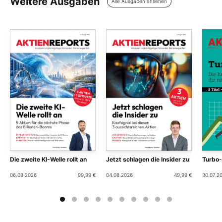
Weitere Ausgaben
Alle Ausgaben ansehen
Die zweite KI-Welle rollt an
Jetzt schlagen die Insider zu
Turbo
06.08.2026
99,99 €
04.08.2026
49,99 €
30.07.2