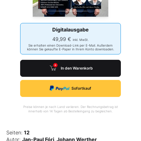
Digitalausgabe
49,99 €
inkl. MwSt.
Sie erhalten einen Download-Link per E-Mail. Außerdem
können Sie gekaufte E-Paper in Ihrem Konto downloaden.
In den Warenkorb
Sofortkauf
Preise können je nach Land variieren. Der Rechnungsbetrag ist
innerhalb von 14 Tagen ab Bestelleingang zu begleichen.
Seiten:
12
Autor:
Jan-Paul Fóri, Johann Werther