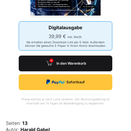
Digitalausgabe
39,99 €
inkl. MwSt.
Sie erhalten einen Download-Link per E-Mail. Außerdem
können Sie gekaufte E-Paper in Ihrem Konto downloaden.
In den Warenkorb
Sofortkauf
Preise können je nach Land variieren. Der Rechnungsbetrag ist
innerhalb von 14 Tagen ab Bestelleingang zu begleichen.
Seiten:
13
Autor:
Harald Gabel