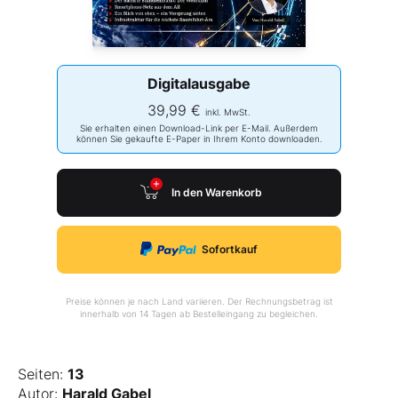
Digitalausgabe
39,99 €
inkl. MwSt.
Sie erhalten einen Download-Link per E-Mail. Außerdem
können Sie gekaufte E-Paper in Ihrem Konto downloaden.
In den Warenkorb
Sofortkauf
Preise können je nach Land variieren. Der Rechnungsbetrag ist
innerhalb von 14 Tagen ab Bestelleingang zu begleichen.
Seiten:
13
Autor:
Harald Gabel