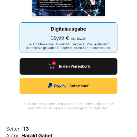
Digitalausgabe
39,99 €
inkl. MwSt.
Sie erhalten einen Download-Link per E-Mail. Außerdem
können Sie gekaufte E-Paper in Ihrem Konto downloaden.
In den Warenkorb
Sofortkauf
Preise können je nach Land variieren. Der Rechnungsbetrag ist
innerhalb von 14 Tagen ab Bestelleingang zu begleichen.
Seiten:
13
Autor:
Harald Gabel