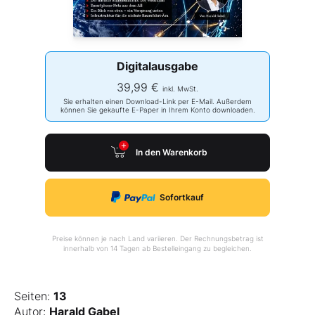
Digitalausgabe
39,99 €
inkl. MwSt.
Sie erhalten einen Download-Link per E-Mail. Außerdem
können Sie gekaufte E-Paper in Ihrem Konto downloaden.
In den Warenkorb
Sofortkauf
Preise können je nach Land variieren. Der Rechnungsbetrag ist
innerhalb von 14 Tagen ab Bestelleingang zu begleichen.
Seiten:
13
Autor:
Harald Gabel