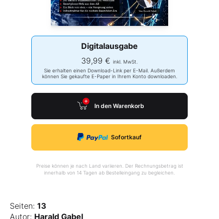
Digitalausgabe
39,99 €
inkl. MwSt.
Sie erhalten einen Download-Link per E-Mail. Außerdem
können Sie gekaufte E-Paper in Ihrem Konto downloaden.
In den Warenkorb
Sofortkauf
Preise können je nach Land variieren. Der Rechnungsbetrag ist
innerhalb von 14 Tagen ab Bestelleingang zu begleichen.
Seiten:
13
Autor:
Harald Gabel