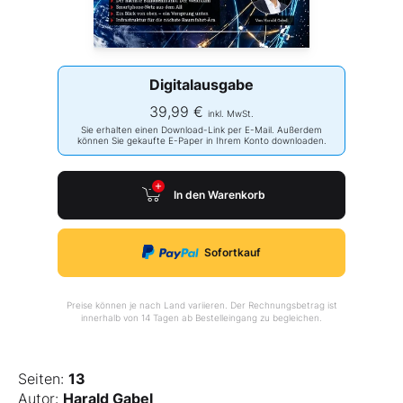
Digitalausgabe
39,99 €
inkl. MwSt.
Sie erhalten einen Download-Link per E-Mail. Außerdem
können Sie gekaufte E-Paper in Ihrem Konto downloaden.
In den Warenkorb
Sofortkauf
Preise können je nach Land variieren. Der Rechnungsbetrag ist
innerhalb von 14 Tagen ab Bestelleingang zu begleichen.
Seiten:
13
Autor:
Harald Gabel