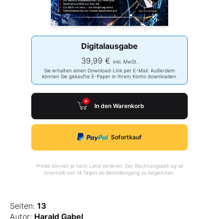
Digitalausgabe
39,99 €
inkl. MwSt.
Sie erhalten einen Download-Link per E-Mail. Außerdem
können Sie gekaufte E-Paper in Ihrem Konto downloaden.
In den Warenkorb
Sofortkauf
Preise können je nach Land variieren. Der Rechnungsbetrag ist
innerhalb von 14 Tagen ab Bestelleingang zu begleichen.
Seiten:
13
Autor:
Harald Gabel