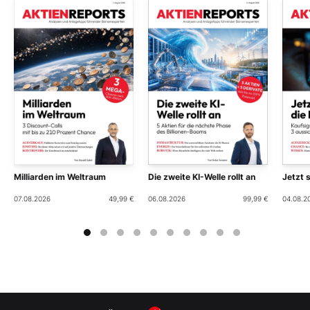
Milliarden im Weltraum
Die zweite KI-Welle rollt an
Jetzt 
07.08.2026
49,99 €
06.08.2026
99,99 €
04.08.2