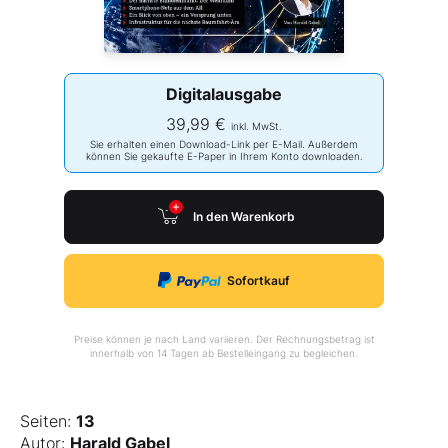
Digitalausgabe
39,99 €
inkl. MwSt.
Sie erhalten einen Download-Link per E-Mail. Außerdem
können Sie gekaufte E-Paper in Ihrem Konto downloaden.
In den Warenkorb
Sofortkauf
Preise können je nach Land variieren. Der Rechnungsbetrag ist
innerhalb von 14 Tagen ab Bestelleingang zu begleichen.
Seiten:
13
Autor:
Harald Gabel