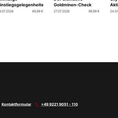
instiegsgelegenheiten
Goldminen-Check
Akt
Cra
8.07.2026
49,99 €
27.07.2026
99,99 €
24.0
Kontaktformular
+49 9221 9051 - 110