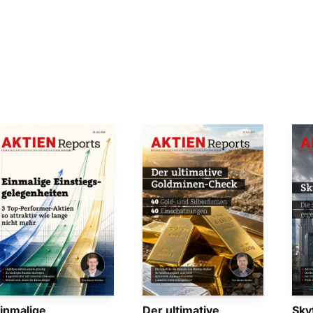
inmalige
Der ultimative
Sky