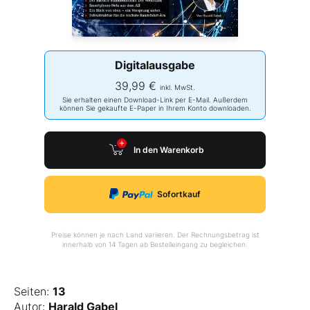
Digitalausgabe
39,99 €
inkl. MwSt.
Sie erhalten einen Download-Link per E-Mail. Außerdem
können Sie gekaufte E-Paper in Ihrem Konto downloaden.
In den Warenkorb
Sofortkauf
Preise können je nach Land variieren. Der Rechnungsbetrag ist
innerhalb von 14 Tagen ab Bestelleingang zu begleichen.
Seiten:
13
Autor:
Harald Gabel