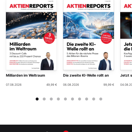
Milliarden im Weltraum
Die zweite KI-Welle rollt an
Jetzt 
07.08.2026
49,99 €
06.08.2026
99,99 €
04.08.2