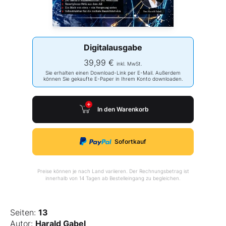
Digitalausgabe
39,99 €
inkl. MwSt.
Sie erhalten einen Download-Link per E-Mail. Außerdem
können Sie gekaufte E-Paper in Ihrem Konto downloaden.
In den Warenkorb
Sofortkauf
Preise können je nach Land variieren. Der Rechnungsbetrag ist
innerhalb von 14 Tagen ab Bestelleingang zu begleichen.
Seiten:
13
Autor:
Harald Gabel