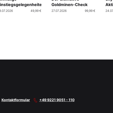
instiegsgelegenheiten
Goldminen-Check
Akt
Cra
8.07.2026
49,99 €
27.07.2026
99,99 €
24.0
Kontaktformular
+49 9221 9051 - 110