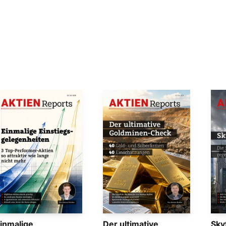
inmalige
Der ultimative
Sky