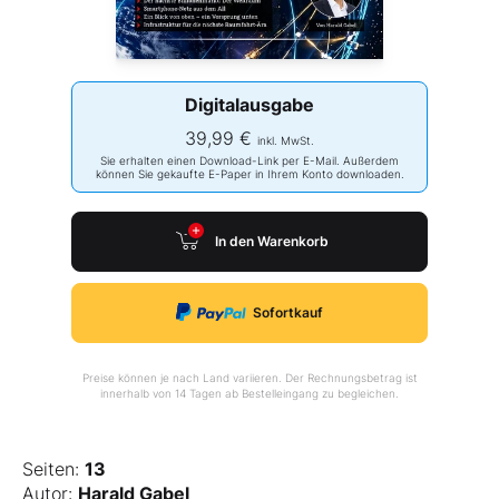
Digitalausgabe
39,99 €
inkl. MwSt.
Sie erhalten einen Download-Link per E-Mail. Außerdem
können Sie gekaufte E-Paper in Ihrem Konto downloaden.
In den Warenkorb
Sofortkauf
Preise können je nach Land variieren. Der Rechnungsbetrag ist
innerhalb von 14 Tagen ab Bestelleingang zu begleichen.
Seiten:
13
Autor:
Harald Gabel