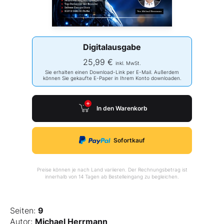
Digitalausgabe
25,99 €
inkl. MwSt.
Sie erhalten einen Download-Link per E-Mail. Außerdem
können Sie gekaufte E-Paper in Ihrem Konto downloaden.
In den Warenkorb
Sofortkauf
Preise können je nach Land variieren. Der Rechnungsbetrag ist
innerhalb von 14 Tagen ab Bestelleingang zu begleichen.
Seiten:
9
Autor:
Michael Herrmann