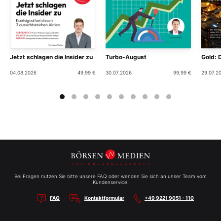
Jetzt schlagen die Insider zu
Turbo-August
Gold: 
04.08.2026
49,99 €
30.07.2026
99,99 €
29.07.2
Bei Fragen nutzen Sie bitte unsere FAQ oder wenden Sie sich an unser Team vom
Kundenservice:
FAQ
Kontaktformular
+49 9221 9051 - 110