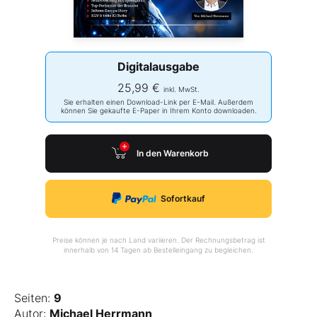
Digitalausgabe
25,99 €
inkl. MwSt.
Sie erhalten einen Download-Link per E-Mail. Außerdem
können Sie gekaufte E-Paper in Ihrem Konto downloaden.
In den Warenkorb
Sofortkauf
Preise können je nach Land variieren. Der Rechnungsbetrag ist
innerhalb von 14 Tagen ab Bestelleingang zu begleichen.
Seiten:
9
Autor:
Michael Herrmann