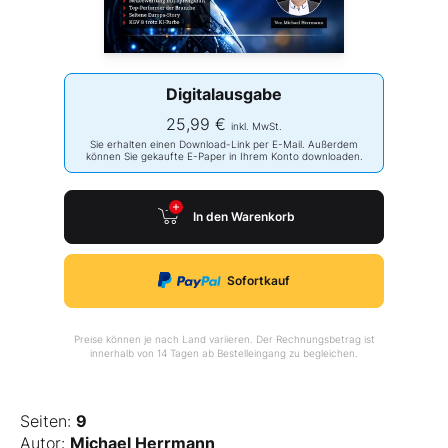
Digitalausgabe
25,99 €
inkl. MwSt.
Sie erhalten einen Download-Link per E-Mail. Außerdem
können Sie gekaufte E-Paper in Ihrem Konto downloaden.
In den Warenkorb
Sofortkauf
Preise können je nach Land variieren. Der Rechnungsbetrag ist
innerhalb von 14 Tagen ab Bestelleingang zu begleichen.
Seiten:
9
Autor:
Michael Herrmann