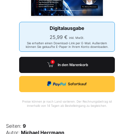
Digitalausgabe
25,99 €
inkl. MwSt.
Sie erhalten einen Download-Link per E-Mail. Außerdem
können Sie gekaufte E-Paper in Ihrem Konto downloaden.
In den Warenkorb
Sofortkauf
Preise können je nach Land variieren. Der Rechnungsbetrag ist
innerhalb von 14 Tagen ab Bestelleingang zu begleichen.
Seiten:
9
Autor:
Michael Herrmann