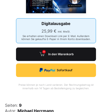
Digitalausgabe
25,99 €
inkl. MwSt.
Sie erhalten einen Download-Link per E-Mail. Außerdem
können Sie gekaufte E-Paper in Ihrem Konto downloaden.
In den Warenkorb
Sofortkauf
Preise können je nach Land variieren. Der Rechnungsbetrag ist
innerhalb von 14 Tagen ab Bestelleingang zu begleichen.
Seiten:
9
Autor:
Michael Herrmann