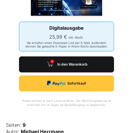
Digitalausgabe
25,99 €
inkl. MwSt.
Sie erhalten einen Download-Link per E-Mail. Außerdem
können Sie gekaufte E-Paper in Ihrem Konto downloaden.
In den Warenkorb
Sofortkauf
Preise können je nach Land variieren. Der Rechnungsbetrag ist
innerhalb von 14 Tagen ab Bestelleingang zu begleichen.
Seiten:
9
Autor:
Michael Herrmann