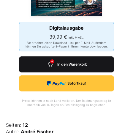
Digitalausgabe
39,99 €
inkl. MwSt.
Sie erhalten einen Download-Link per E-Mail. Außerdem
können Sie gekaufte E-Paper in Ihrem Konto downloaden.
In den Warenkorb
Sofortkauf
Preise können je nach Land variieren. Der Rechnungsbetrag ist
innerhalb von 14 Tagen ab Bestelleingang zu begleichen.
Seiten:
12
Autor:
André Fischer