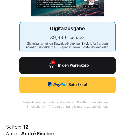
Digitalausgabe
39,99 €
inkl. MwSt.
Sie erhalten einen Download-Link per E-Mail. Außerdem
können Sie gekaufte E-Paper in Ihrem Konto downloaden.
In den Warenkorb
Sofortkauf
Preise können je nach Land variieren. Der Rechnungsbetrag ist
innerhalb von 14 Tagen ab Bestelleingang zu begleichen.
Seiten:
12
Autor:
André Fischer